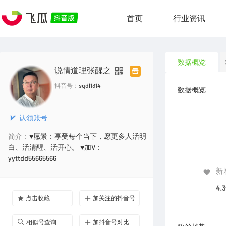
首页
行业资讯
数据概览
说情道理张醒之
抖音号：
sqdl1314
数据概览
认领账号
简介：
♥️愿景：享受每个当下，愿更多人活明
白、活清醒、活开心。 ♥️加V：
yyttdd55665566
新
4.
点击收藏
加关注的抖音号
相似号查询
加抖音号对比