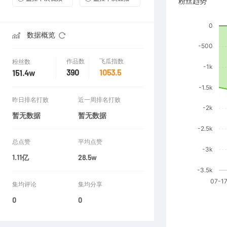
粉丝趋势
数据概览
作品数
飞瓜指数
粉丝数
390
1053.5
151.4w
昨日排名打败
近一周排名打败
暂无数据
暂无数据
总点赞
平均点赞
1.11亿
28.5w
集均评论
集均分享
0
0