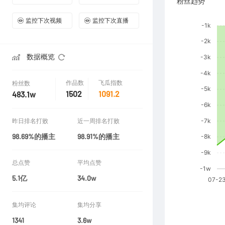
粉丝趋势
监控下次视频
监控下次直播
数据概览
作品数
飞瓜指数
粉丝数
1502
1091.2
483.1w
昨日排名打败
近一周排名打败
98.69%的播主
98.91%的播主
总点赞
平均点赞
5.1亿
34.0w
集均评论
集均分享
1341
3.6w