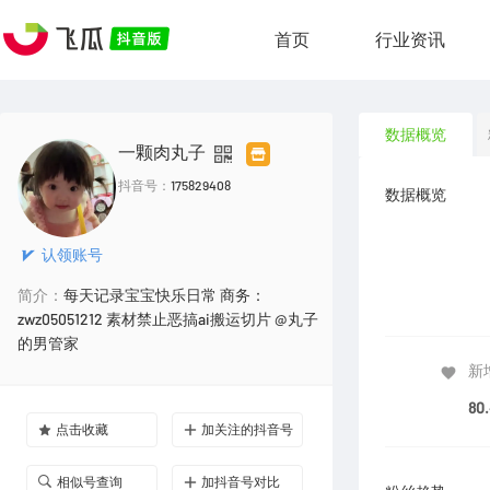
首页
行业资讯
数据概览
一颗肉丸子
抖音号：
175829408
数据概览
认领账号
简介：
每天记录宝宝快乐日常 商务：
zwz05051212 素材禁止恶搞ai搬运切片 @丸子
的男管家
新
80
点击收藏
加关注的抖音号
相似号查询
加抖音号对比