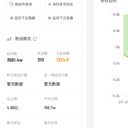
粉丝趋势
相似号查询
加抖音号对比
监控下次视频
监控下次直播
数据概览
作品数
飞瓜指数
粉丝数
310
1324.8
3561.4w
昨日排名打败
近一周排名打败
暂无数据
暂无数据
总点赞
平均点赞
4.86亿
156.7w
集均评论
集均分享