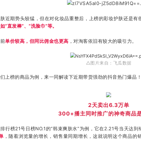
护肤近期势头较猛，但在对化妆品重整后，上榜的彩妆护肤还是有
如“直发棒”、“洗脸巾”等。
之前
单价较高，但同比佣金也更高
，对淘客依旧有较大的吸引力。
△图片来自：飞瓜数据
我们上榜的商品为例，来一同解读下近期带货强劲的抖音热门爆品
2天卖出6.3万单
300+播主同时推广的神奇商品
排行榜21号日榜NO.1的“韩束爽肤水”为例，它在2.21号当天达
单
，随着浏览量的增长，销售量同期增长，这就说明这个商品的