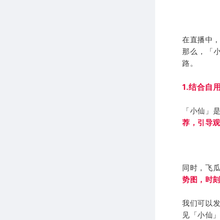
在直播中
那么，
「
路。
1.结合自
「小仙」
荐，引导
同时，飞
势图，时
我们可以
见「小仙