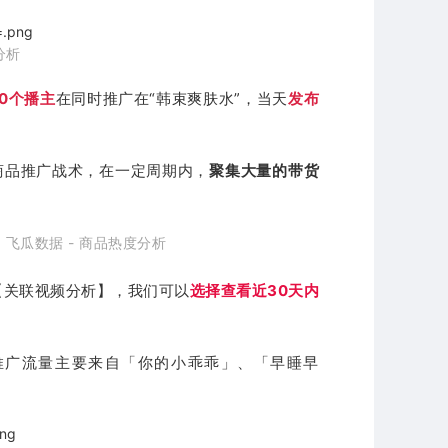
分析
00个播主
在同时推广在“韩束爽肤水”，当天
发布
商品推广战术，在一定周期内，
聚集大量的带货
：
飞瓜数据 - 商品热度分析
【关联视频分析】，我们可以
选择查看近30天内
音推广流量主要来自「你的小乖乖」、「早睡早