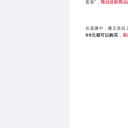
套装”，
预估这款商品
在直播中，播主亲自
99元就可以购买
，
高