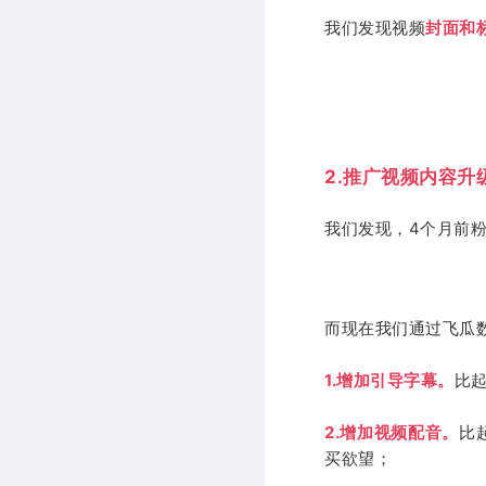
我们发现视频
封面和
2.推广视频内容升
我们发现，4个月前
而现在我们通过飞瓜数
1.增加引导字幕。
比
2.增加视频配音。
比
买欲望；