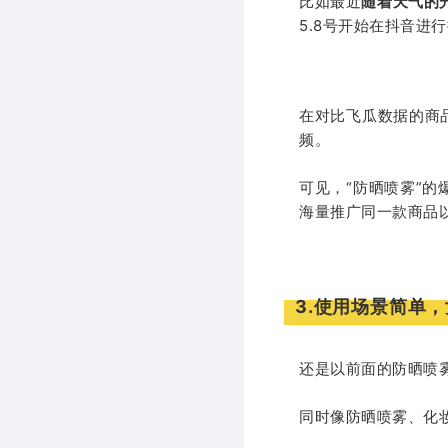
比如最近
随着天气的
5.8号开始在抖音进
在对比飞瓜数据的商品
频。
可见，“防晒喷雾”
海量推广同一款商品
3.使用场景简单
还是以前面的防晒喷
同时像防晒喷雾、化