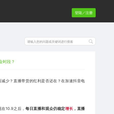
登陆／注册
金时段？
否减少？
直播带货的红利是否还在？在
加速
抖音电
在10.9之后，
每日直播和观众仍稳定
增长
，
直播