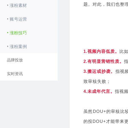
题。对此，我们也整理
• 涨粉素材
• 账号运营
• 涨粉技巧
• 涨粉案例
1.视频内容低质。
比
品牌投放
2.有明显营销性质。
3.搬运或抄袭。
指视
实时资讯
致审核失败；
4.未成年代言。
指视
虽然DOU+的审核比
的投DOU+才能带来