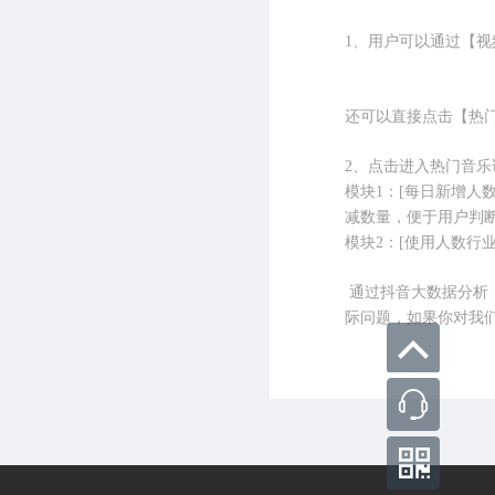
1、用户可以通过【视
还可以直接点击【热
2、点击进入热门音乐
模块1：
[
每日新增人
减数量，便于用户判
模块2：
[
使用人数行
通过抖音大数据分析
际问题，如果你对我