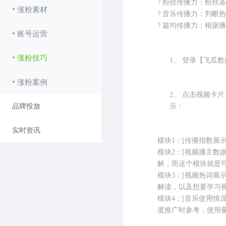
?
粉丝传播力：粉丝基
• 涨粉素材
?
音乐传播力：判断热
?
篇均传播力：根据播
• 账号运营
• 涨粉技巧
1、
登录【飞瓜数
• 涨粉案例
2、
点击视频卡片
品牌投放
示：
实时资讯
模块1：[传播指数展
模块2：[视频播主数
解，而这个模块就是
模块3：[视频热词展
解读，以及想要学习
模块4：[音乐使用情
度推广时参考，使用