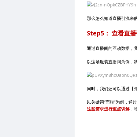
那么怎么知道直播引流来
Step5： 查看
通过直播间的互动数据，
以这场服装直播间为例，我
同时，我们还可以通过【
以关键词“面膜”为例，通
这些需求进行重点讲解
，