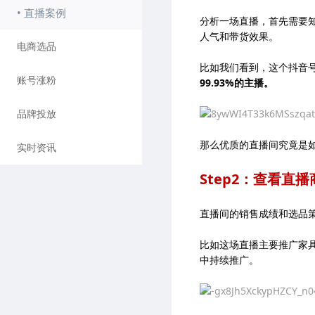
• 直播案例
分析一场直播，首先需要
人气和带货效果。
电商选品
比如我们看到，这个抖音号的
账号涨粉
99.93%的主播。
品牌投放
那么优质的直播间究竟是
实时资讯
Step2：查看直
直播间的销售成绩和选品
比如这场直播主要推广家具
中持续推广。