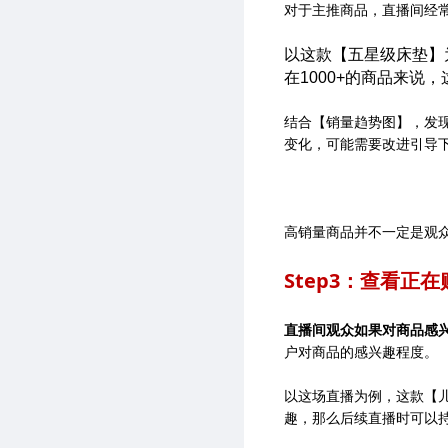
对于主推商品，直播间经
以这款【五星级床垫】为
在1000+的商品来说
结合【销量趋势图】，发
变化，可能需要改进引导
高销量商品并不一定是观
Step3：查看
直播间观众如果对商品感
户对商品的感兴趣程度。
以这场直播为例，这款【
趣，那么后续直播时可以