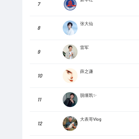
7
张大仙
8
雷军
9
薛之谦
10
脱缰凯✨
11
大表哥Vlog
12