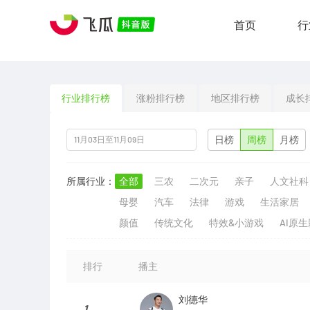
首页
行
行业排行榜
涨粉排行榜
地区排行榜
成长
日榜
周榜
月榜
所属行业：
全部
三农
二次元
亲子
人文社科
母婴
汽车
法律
游戏
生活家居
颜值
传统文化
特效&小游戏
AI原
排行
播主
刘德华
1