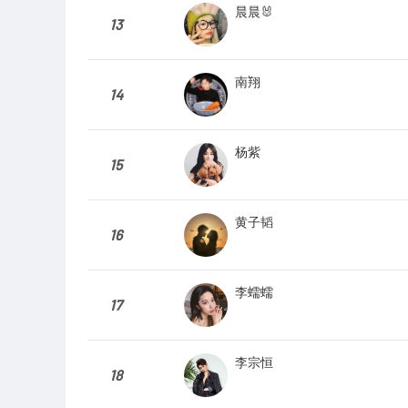
晨晨🐰
13
南翔
14
杨紫
15
黄子韬
16
李蠕蠕
17
李宗恒
18