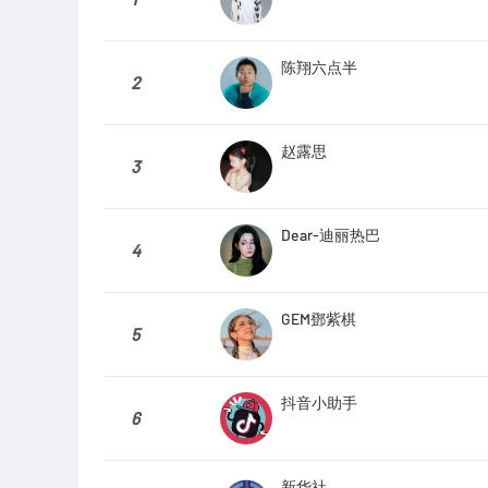
陈翔六点半
2
赵露思
3
Dear-迪丽热巴
4
GEM鄧紫棋
5
抖音小助手
6
新华社