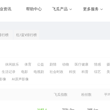
业资讯
帮助中心
飞瓜产品
更多服务
排行榜
红/蓝V排行榜
休闲娱乐
体育
公益
剧情
动物
医疗健康
情感
摄
生活记录
电影
电视剧
社会时政
科技
科普
综艺
美
生影像
AI原声影像
飞瓜指数
粉丝数
平
1492.4
7134.0w
265.4w