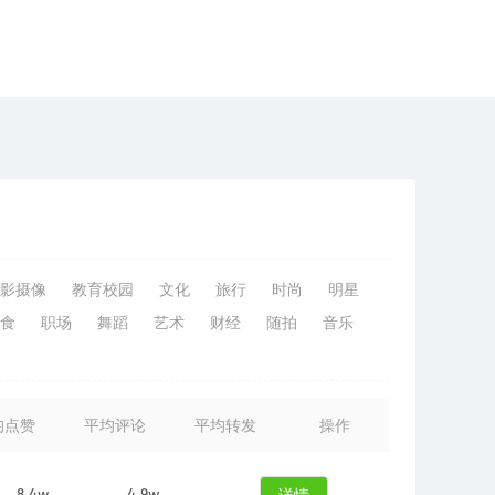
影摄像
教育校园
文化
旅行
时尚
明星
食
职场
舞蹈
艺术
财经
随拍
音乐
均点赞
平均评论
平均转发
操作
8.4w
4.9w