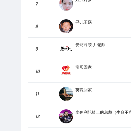
7
寻儿王磊
8
安访寻亲.尹老师
9
宝贝回家
10
英魂回家
11
李创利轮椅上的总裁（生命不
12