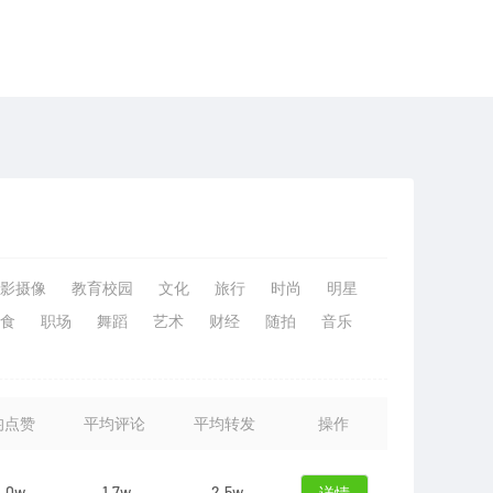
影摄像
教育校园
文化
旅行
时尚
明星
食
职场
舞蹈
艺术
财经
随拍
音乐
均点赞
平均评论
平均转发
操作
1.0w
1.7w
2.5w