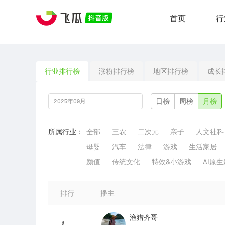
首页
行
行业排行榜
涨粉排行榜
地区排行榜
成长
日榜
周榜
月榜
所属行业：
全部
三农
二次元
亲子
人文社科
母婴
汽车
法律
游戏
生活家居
颜值
传统文化
特效&小游戏
AI原
排行
播主
渔猎齐哥
1