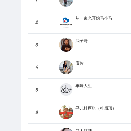
从一束光开始马小马
2
武子哥
3
廖智
4
丰味人生
5
寻儿杜厚琪（杜后琪）
6
好人好梦