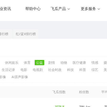
业资讯
帮助中心
飞瓜产品
更多服务
排行榜
红/蓝V排行榜
休闲娱乐
体育
公益
剧情
动物
医疗健康
情感
摄
生活记录
电影
电视剧
社会时政
科技
科普
综艺
美
生影像
AI原声影像
飞瓜指数
粉丝数
平
1078.8
294.4w
3