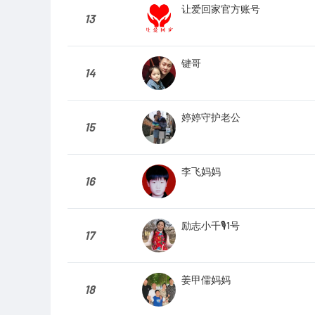
让爱回家官方账号
13
键哥
14
婷婷守护老公
15
李飞妈妈
16
励志小千🎙️1号
17
姜甲儒妈妈
18